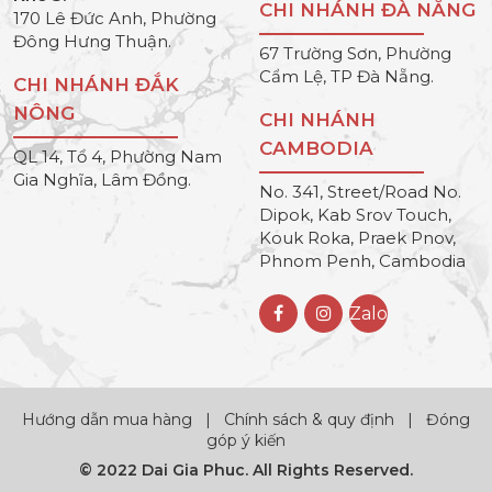
CHI NHÁNH ĐÀ NẴNG
170 Lê Đức Anh, Phường
Đông Hưng Thuận.
67 Trường Sơn, Phường
Cẩm Lệ, TP Đà Nẵng.
CHI NHÁNH ĐẮK
NÔNG
CHI NHÁNH
CAMBODIA
QL 14, Tổ 4, Phường Nam
Gia Nghĩa, Lâm Đồng.
No. 341, Street/Road No.
Dipok, Kab Srov Touch,
Kouk Roka, Praek Pnov,
Phnom Penh, Cambodia
Zalo
Hướng dẫn mua hàng
|
Chính sách & quy định
|
Đóng
góp ý kiến
© 2022 Dai Gia Phuc. All Rights Reserved.