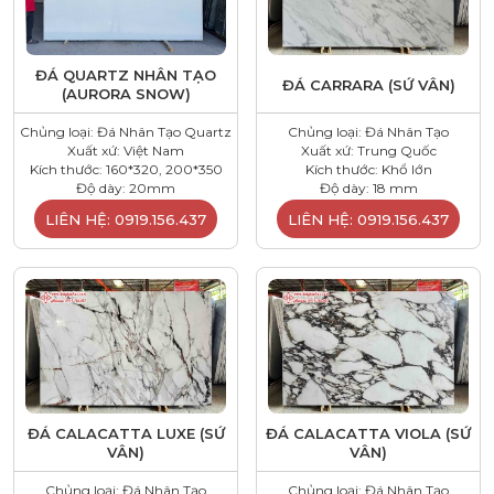
ĐÁ QUARTZ NHÂN TẠO
ĐÁ CARRARA (SỨ VÂN)
(AURORA SNOW)
Chủng loại: Đá Nhân Tạo Quartz
Chủng loại: Đá Nhân Tạo
Xuất xứ: Việt Nam
Xuất xứ: Trung Quốc
Kích thước: 160*320, 200*350
Kích thước: Khổ lớn
Độ dày: 20mm
Độ dày: 18 mm
LIÊN HỆ: 0919.156.437
LIÊN HỆ: 0919.156.437
ĐÁ CALACATTA LUXE (SỨ
ĐÁ CALACATTA VIOLA (SỨ
VÂN)
VÂN)
Chủng loại: Đá Nhân Tạo
Chủng loại: Đá Nhân Tạo