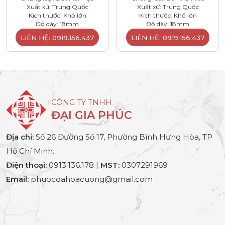
Xuất xứ: Trung Quốc
Xuất xứ: Trung Quốc
Kích thước: Khổ lớn
Kích thước: Khổ lớn
Độ dày: 18mm
Độ dày: 18mm
LIÊN HỆ: 0919.156.437
LIÊN HỆ: 0919.156.437
CÔNG TY TNHH
ĐẠI GIA PHÚC
Địa chỉ:
Số 26 Đường Số 17, Phường Bình Hưng Hòa, TP
Hồ Chí Minh.
Điện thoại:
0913.136.178 |
MST:
0307291969
Email:
phuocdahoacuong@gmail.com