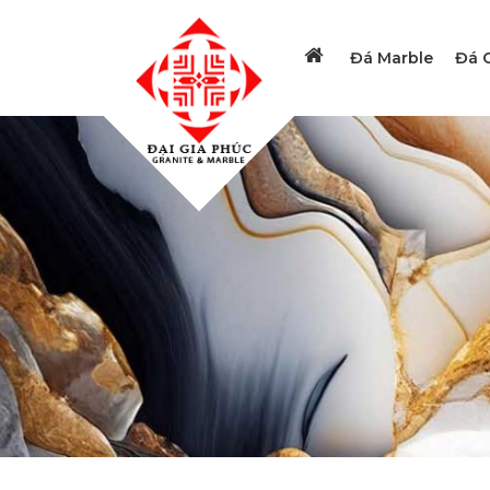
Đá Marble
Đá G