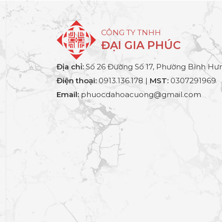
CÔNG TY TNHH
ĐẠI GIA PHÚC
Địa chỉ:
Số 26 Đường Số 17, Phường Bình Hưn
Điện thoại:
0913.136.178 |
MST:
0307291969
Email:
phuocdahoacuong@gmail.com