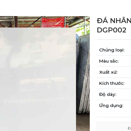
ĐÁ NHÂN
DGP002
Chủng loại:
Màu sắc:
Xuất xứ:
Next
Kích thước:
Độ dày:
Ứng dụng:
Đ