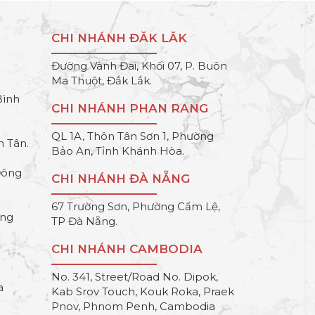
CHI NHÁNH ĐĂK LĂK
Đường Vành Đai, Khối 07, P. Buôn
Ma Thuột, Đắk Lắk.
Bình
CHI NHÁNH PHAN RANG
QL 1A, Thôn Tân Sơn 1, Phường
h Tân.
Bảo An, Tỉnh Khánh Hòa.
Đông
CHI NHÁNH ĐÀ NẴNG
67 Trường Sơn, Phường Cẩm Lệ,
ông
TP Đà Nẵng.
CHI NHÁNH CAMBODIA
No. 341, Street/Road No. Dipok,
a
Kab Srov Touch, Kouk Roka, Praek
Pnov, Phnom Penh, Cambodia