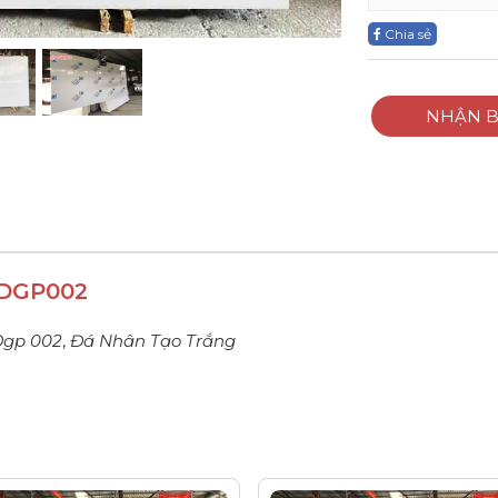
Chia sẻ
NHẬN B
 DGP002
Dgp 002
,
Đá Nhân Tạo Trắng