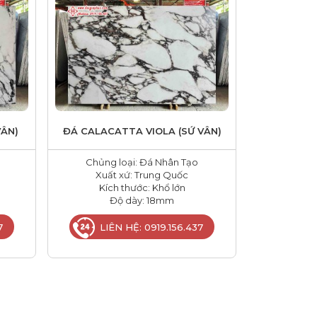
VÂN)
ĐÁ CALACATTA VIOLA (SỨ VÂN)
Chủng loại: Đá Nhân Tạo
Xuất xứ: Trung Quốc
Kích thước: Khổ lớn
Độ dày: 18mm
7
LIÊN HỆ: 0919.156.437