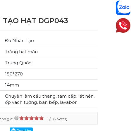
 TẠO HẠT DGP043
Đá Nhân Tạo
Trắng hạt màu
Trung Quốc
180*270
14mm
Chuyên làm cầu thang, tam cấp, lát nền,
ốp vách tường, bàn bếp, lavabor...
ánh giá:
5/5 (2 votes)