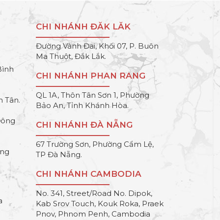
CHI NHÁNH ĐĂK LĂK
Đường Vành Đai, Khối 07, P. Buôn
Ma Thuột, Đắk Lắk.
Bình
CHI NHÁNH PHAN RANG
QL 1A, Thôn Tân Sơn 1, Phường
h Tân.
Bảo An, Tỉnh Khánh Hòa.
Đông
CHI NHÁNH ĐÀ NẴNG
67 Trường Sơn, Phường Cẩm Lệ,
ông
TP Đà Nẵng.
CHI NHÁNH CAMBODIA
No. 341, Street/Road No. Dipok,
a
Kab Srov Touch, Kouk Roka, Praek
Pnov, Phnom Penh, Cambodia