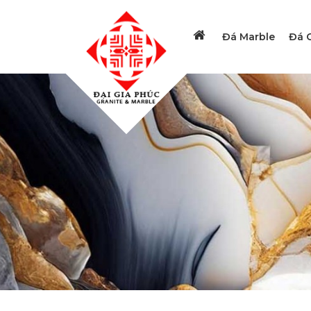
Đá Marble
Đá G