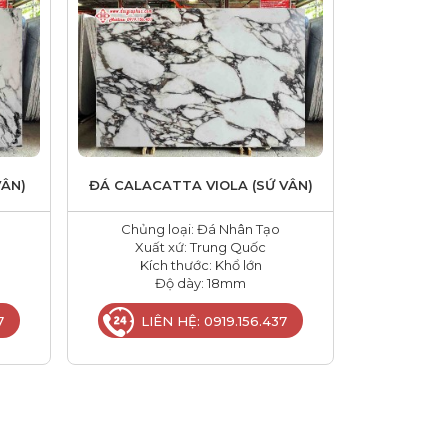
VÂN)
ĐÁ CALACATTA VIOLA (SỨ VÂN)
Chủng loại: Đá Nhân Tạo
Xuất xứ: Trung Quốc
Kích thước: Khổ lớn
Độ dày: 18mm
7
LIÊN HỆ: 0919.156.437