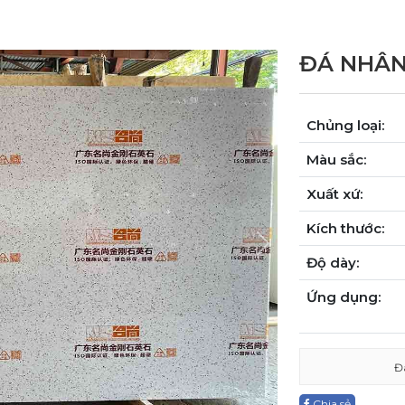
ĐÁ NHÂN
Chủng loại:
Màu sắc:
Xuất xứ:
Kích thước:
Next
Độ dày:
Ứng dụng:
Đ
Chia sẻ