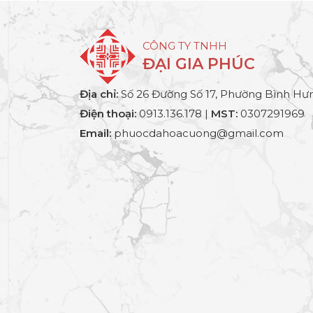
CÔNG TY TNHH
ĐẠI GIA PHÚC
Địa chỉ:
Số 26 Đường Số 17, Phường Bình Hưn
Điện thoại:
0913.136.178 |
MST:
0307291969
Email:
phuocdahoacuong@gmail.com