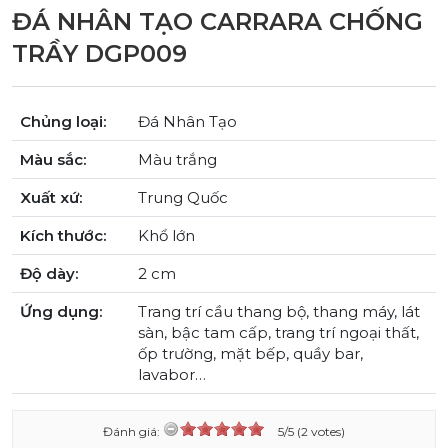
ĐÁ NHÂN TẠO CARRARA CHỐNG
TRẦY DGP009
Chủng loại:
Đá Nhân Tạo
Màu sắc:
Màu trắng
Xuất xứ:
Trung Quốc
Kích thước:
Khổ lớn
Độ dày:
2 cm
Ứng dụng:
Trang trí cầu thang bộ, thang máy, lát
sàn, bậc tam cấp, trang trí ngoại thất,
ốp trường, mặt bếp, quầy bar,
lavabor…
Đánh giá:
5/5 (2 votes)