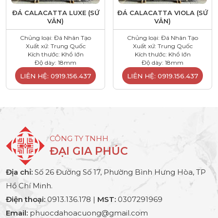
ĐÁ CALACATTA LUXE (SỨ
ĐÁ CALACATTA VIOLA (SỨ
VÂN)
VÂN)
Chủng loại: Đá Nhân Tạo
Chủng loại: Đá Nhân Tạo
Xuất xứ: Trung Quốc
Xuất xứ: Trung Quốc
Kích thước: Khổ lớn
Kích thước: Khổ lớn
Độ dày: 18mm
Độ dày: 18mm
LIÊN HỆ: 0919.156.437
LIÊN HỆ: 0919.156.437
CÔNG TY TNHH
ĐẠI GIA PHÚC
Địa chỉ:
Số 26 Đường Số 17, Phường Bình Hưng Hòa, TP
Hồ Chí Minh.
Điện thoại:
0913.136.178 |
MST:
0307291969
Email:
phuocdahoacuong@gmail.com