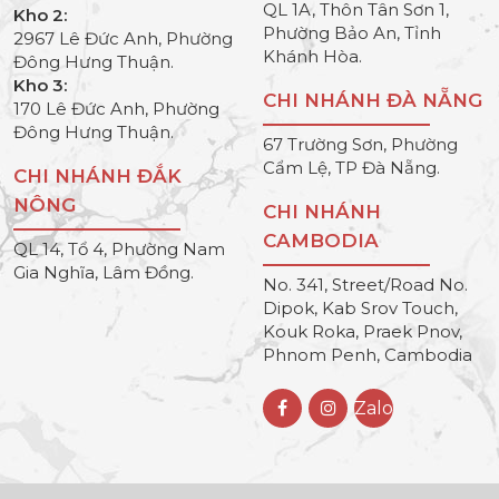
QL 1A, Thôn Tân Sơn 1,
Kho 2:
Phường Bảo An, Tỉnh
2967 Lê Đức Anh, Phường
Khánh Hòa.
Đông Hưng Thuận.
Kho 3:
CHI NHÁNH ĐÀ NẴNG
170 Lê Đức Anh, Phường
Đông Hưng Thuận.
67 Trường Sơn, Phường
Cẩm Lệ, TP Đà Nẵng.
CHI NHÁNH ĐẮK
NÔNG
CHI NHÁNH
CAMBODIA
QL 14, Tổ 4, Phường Nam
Gia Nghĩa, Lâm Đồng.
No. 341, Street/Road No.
Dipok, Kab Srov Touch,
Kouk Roka, Praek Pnov,
Phnom Penh, Cambodia
Zalo