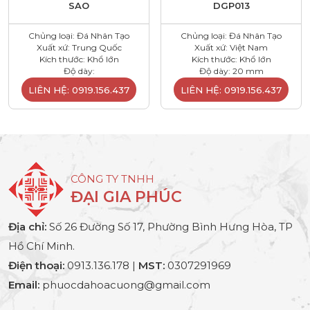
SAO
DGP013
Chủng loại: Đá Nhân Tạo
Chủng loại: Đá Nhân Tạo
Xuất xứ: Trung Quốc
Xuất xứ: Việt Nam
Kích thước: Khổ lớn
Kích thước: Khổ lớn
Độ dày:
Độ dày: 20 mm
LIÊN HỆ: 0919.156.437
LIÊN HỆ: 0919.156.437
CÔNG TY TNHH
ĐẠI GIA PHÚC
Địa chỉ:
Số 26 Đường Số 17, Phường Bình Hưng Hòa, TP
Hồ Chí Minh.
Điện thoại:
0913.136.178 |
MST:
0307291969
Email:
phuocdahoacuong@gmail.com