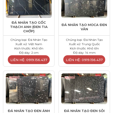
ĐÁ NHÂN TẠO GỐC
ĐÁ NHÂN TẠO MOCA ĐEN
THẠCH ANH (ĐEN TIA
VÂN
CHỚP)
Chủng loại: Đá Nhân Tạo
Chủng loại: Đá Nhân Tạo
Xuất xứ: Việt Nam
Xuất xứ: Trung Quốc
Kích thước: Khổ lớn
Kích thước: Khổ lớn
Độ dày: 2 cm
Độ dày: 14 mm
LIÊN HỆ: 0919.156.437
LIÊN HỆ: 0919.156.437
ĐÁ NHÂN TẠO ĐEN ÁNH
ĐÁ NHÂN TẠO ĐEN SỎI