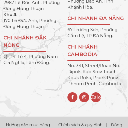
Phường Bảo An, Tỉnh
2967 Lê Đức Anh, Phường
Khánh Hòa.
Đông Hưng Thuận.
Kho 3:
CHI NHÁNH ĐÀ NẴNG
170 Lê Đức Anh, Phường
Đông Hưng Thuận.
67 Trường Sơn, Phường
Cẩm Lệ, TP Đà Nẵng.
CHI NHÁNH ĐẮK
NÔNG
CHI NHÁNH
CAMBODIA
QL 14, Tổ 4, Phường Nam
Gia Nghĩa, Lâm Đồng.
No. 341, Street/Road No.
Dipok, Kab Srov Touch,
Kouk Roka, Praek Pnov,
Phnom Penh, Cambodia
Zalo
Hướng dẫn mua hàng
|
Chính sách & quy định
|
Đóng