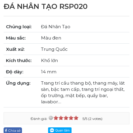
ĐÁ NHÂN TẠO RSP020
Chủng loại:
Đá Nhân Tạo
Màu sắc:
Màu đen
Xuất xứ:
Trung Quốc
Kích thước:
Khổ lớn
Độ dày:
14 mm
Ứng dụng:
Trang trí cầu thang bộ, thang máy, lát
sàn, bậc tam cấp, trang trí ngoại thất,
ốp trường, mặt bếp, quầy bar,
lavabor…
Đánh giá:
5/5 (2 votes)
Chia sẻ