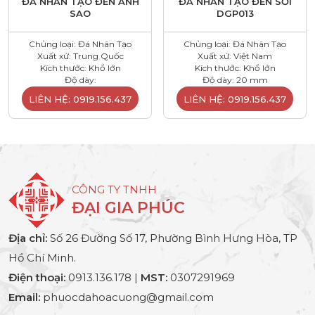
ĐÁ NHÂN TẠO ĐEN ÁNH
ĐÁ NHÂN TẠO ĐEN SỎI
SAO
DGP013
Chủng loại: Đá Nhân Tạo
Chủng loại: Đá Nhân Tạo
Xuất xứ: Trung Quốc
Xuất xứ: Việt Nam
Kích thước: Khổ lớn
Kích thước: Khổ lớn
Độ dày:
Độ dày: 20 mm
LIÊN HỆ: 0919.156.437
LIÊN HỆ: 0919.156.437
CÔNG TY TNHH
ĐẠI GIA PHÚC
Địa chỉ:
Số 26 Đường Số 17, Phường Bình Hưng Hòa, TP
Hồ Chí Minh.
Điện thoại:
0913.136.178 |
MST:
0307291969
Email:
phuocdahoacuong@gmail.com