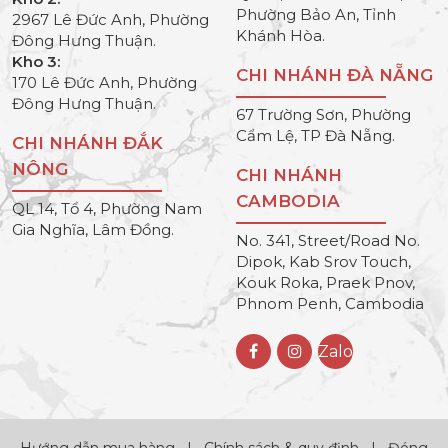
Phường Bảo An, Tỉnh
2967 Lê Đức Anh, Phường
Khánh Hòa.
Đông Hưng Thuận.
Kho 3:
CHI NHÁNH ĐÀ NẴNG
170 Lê Đức Anh, Phường
Đông Hưng Thuận.
67 Trường Sơn, Phường
Cẩm Lệ, TP Đà Nẵng.
CHI NHÁNH ĐẮK
NÔNG
CHI NHÁNH
CAMBODIA
QL 14, Tổ 4, Phường Nam
Gia Nghĩa, Lâm Đồng.
No. 341, Street/Road No.
Dipok, Kab Srov Touch,
Kouk Roka, Praek Pnov,
Phnom Penh, Cambodia
Zalo
Hướng dẫn mua hàng
|
Chính sách & quy định
|
Đóng