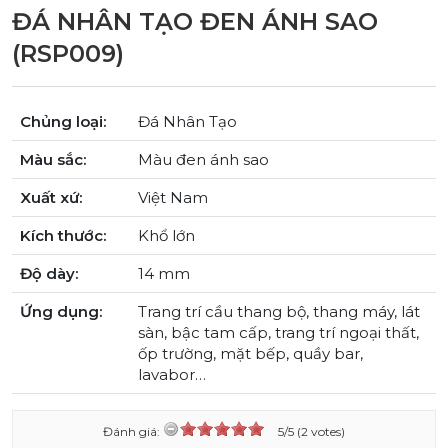
ĐÁ NHÂN TẠO ĐEN ÁNH SAO
(RSP009)
Chủng loại:
Đá Nhân Tạo
Màu sắc:
Màu đen ánh sao
Xuất xứ:
Việt Nam
Kích thước:
Khổ lớn
Độ dày:
14 mm
Ứng dụng:
Trang trí cầu thang bộ, thang máy, lát
sàn, bậc tam cấp, trang trí ngoại thất,
ốp trường, mặt bếp, quầy bar,
lavabor…
Đánh giá:
5/5 (2 votes)