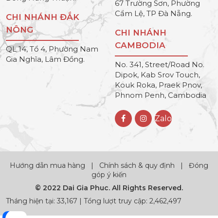
67 Trường Sơn, Phường
Cẩm Lệ, TP Đà Nẵng.
CHI NHÁNH ĐẮK
NÔNG
CHI NHÁNH
CAMBODIA
QL 14, Tổ 4, Phường Nam
Gia Nghĩa, Lâm Đồng.
No. 341, Street/Road No.
Dipok, Kab Srov Touch,
Kouk Roka, Praek Pnov,
Phnom Penh, Cambodia
Zalo
Hướng dẫn mua hàng
|
Chính sách & quy định
|
Đóng
góp ý kiến
© 2022 Dai Gia Phuc. All Rights Reserved.
Tháng hiện tại: 33,167 | Tổng lượt truy cập: 2,462,497