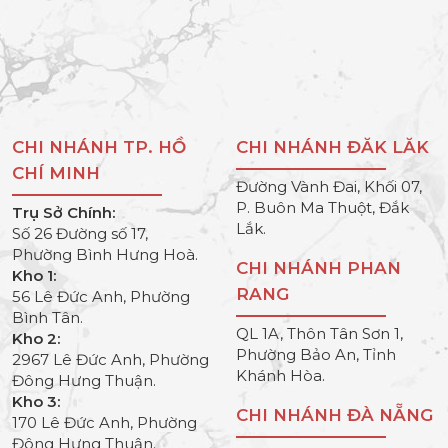
CHI NHÁNH TP. HỒ
CHI NHÁNH ĐĂK LĂK
CHÍ MINH
Đường Vành Đai, Khối 07,
P. Buôn Ma Thuột, Đắk
Trụ Sở Chính:
Lắk.
Số 26 Đường số 17,
Phường Bình Hưng Hoà.
CHI NHÁNH PHAN
Kho 1:
RANG
56 Lê Đức Anh, Phường
Bình Tân.
QL 1A, Thôn Tân Sơn 1,
Kho 2:
Phường Bảo An, Tỉnh
2967 Lê Đức Anh, Phường
Khánh Hòa.
Đông Hưng Thuận.
Kho 3:
CHI NHÁNH ĐÀ NẴNG
170 Lê Đức Anh, Phường
Đông Hưng Thuận.