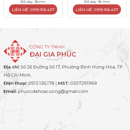
Độ dày: 18mm
Độ dày: 18 mm
LIÊN HỆ: 0919.156.437
LIÊN HỆ: 0919.156.437
CÔNG TY TNHH
ĐẠI GIA PHÚC
Địa chỉ:
Số 26 Đường Số 17, Phường Bình Hưng Hòa, TP
Hồ Chí Minh.
Điện thoại:
0913.136.178 |
MST:
0307291969
Email:
phuocdahoacuong@gmail.com