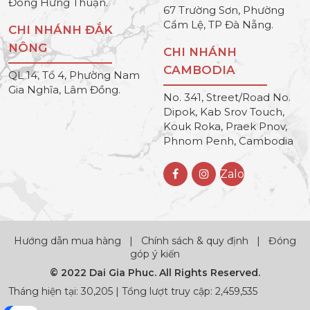
Đông Hưng Thuận.
67 Trường Sơn, Phường
Cẩm Lệ, TP Đà Nẵng.
CHI NHÁNH ĐẮK
NÔNG
CHI NHÁNH
CAMBODIA
QL 14, Tổ 4, Phường Nam
Gia Nghĩa, Lâm Đồng.
No. 341, Street/Road No.
Dipok, Kab Srov Touch,
Kouk Roka, Praek Pnov,
Phnom Penh, Cambodia
Zalo
Hướng dẫn mua hàng
|
Chính sách & quy định
|
Đóng
góp ý kiến
© 2022 Dai Gia Phuc. All Rights Reserved.
Tháng hiện tại: 30,205 | Tổng lượt truy cập: 2,459,535