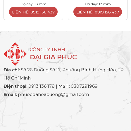
Độ dày: 18 mm
Độ dày: 18 mm
LIÊN HỆ: 0919.156.437
LIÊN HỆ: 0919.156.437
CÔNG TY TNHH
ĐẠI GIA PHÚC
Địa chỉ:
Số 26 Đường Số 17, Phường Bình Hưng Hòa, TP
Hồ Chí Minh.
Điện thoại:
0913.136.178 |
MST:
0307291969
Email:
phuocdahoacuong@gmail.com