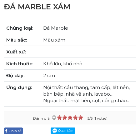
ĐÁ MARBLE XÁM
Chủng loại:
Đá Marble
Màu sắc:
Màu xám
Xuất xứ:
Kích thước:
Khổ lớn, khổ nhỏ
Độ dày:
2 cm
Ứng dụng:
Nội thất: cầu thang, tam cấp, lát nền,
bàn bếp, nhà vệ sinh, lavabo…
Ngoại thất: mặt tiền, cột, cổng chào…
Đánh giá:
5/5 (1 votes)
Chia sẻ