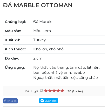
ĐÁ MARBLE OTTOMAN
Chủng loại:
Đá Marble
Màu sắc:
Màu kem
Xuất xứ:
Turkey
Kích thước:
Khổ lớn, khổ nhỏ
Độ dày:
2 cm
Ứng dụng:
Nội thất: cầu thang, tam cấp, lát nền,
bàn bếp, nhà vệ sinh, lavabo…
Ngoại thất: mặt tiền, cột, cổng chào…
Đánh giá:
5/5 (1 votes)
Chia sẻ