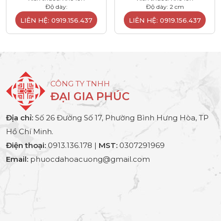
Độ dày:
Độ dày: 2 cm
LIÊN HỆ: 0919.156.437
LIÊN HỆ: 0919.156.437
CÔNG TY TNHH
ĐẠI GIA PHÚC
Địa chỉ:
Số 26 Đường Số 17, Phường Bình Hưng Hòa, TP
Hồ Chí Minh.
Điện thoại:
0913.136.178 |
MST:
0307291969
Email:
phuocdahoacuong@gmail.com