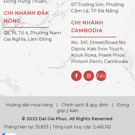
Đông Hưng Thuận.
67 Trường Sơn, Phường
Cẩm Lệ, TP Đà Nẵng.
CHI NHÁNH ĐẮK
NÔNG
CHI NHÁNH
CAMBODIA
QL 14, Tổ 4, Phường Nam
Gia Nghĩa, Lâm Đồng.
No. 341, Street/Road No.
Dipok, Kab Srov Touch,
Kouk Roka, Praek Pnov,
Phnom Penh, Cambodia
Zalo
Hướng dẫn mua hàng
|
Chính sách & quy định
|
Đóng
góp ý kiến
© 2022 Dai Gia Phuc. All Rights Reserved.
Tháng hiện tại: 35,833 | Tổng lượt truy cập: 2,465,163