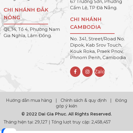
67 Trường Sơn, Phường
Cẩm Lệ, TP Đà Nẵng.
CHI NHÁNH ĐẮK
NÔNG
CHI NHÁNH
CAMBODIA
QL 14, Tổ 4, Phường Nam
Gia Nghĩa, Lâm Đồng.
No. 341, Street/Road No.
Dipok, Kab Srov Touch,
Kouk Roka, Praek Pnov,
Phnom Penh, Cambodia
Zalo
Hướng dẫn mua hàng
|
Chính sách & quy định
|
Đóng
góp ý kiến
© 2022 Dai Gia Phuc. All Rights Reserved.
Tháng hiện tại: 29,127 | Tổng lượt truy cập: 2,458,457