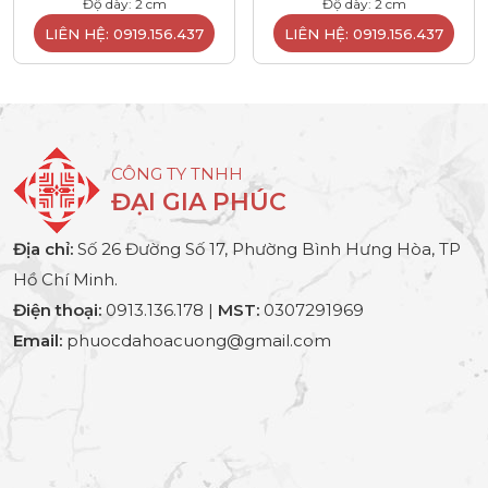
Độ dày: 2 cm
Độ dày: 2 cm
LIÊN HỆ: 0919.156.437
LIÊN HỆ: 0919.156.437
CÔNG TY TNHH
ĐẠI GIA PHÚC
Địa chỉ:
Số 26 Đường Số 17, Phường Bình Hưng Hòa, TP
Hồ Chí Minh.
Điện thoại:
0913.136.178 |
MST:
0307291969
Email:
phuocdahoacuong@gmail.com