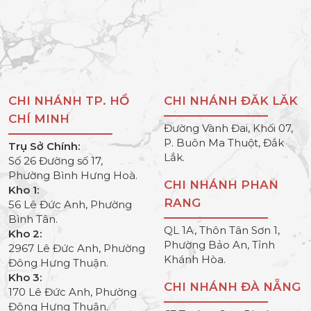
CHI NHÁNH TP. HỒ
CHI NHÁNH ĐĂK LĂK
CHÍ MINH
Đường Vành Đai, Khối 07,
P. Buôn Ma Thuột, Đắk
Trụ Sở Chính:
Lắk.
Số 26 Đường số 17,
Phường Bình Hưng Hoà.
CHI NHÁNH PHAN
Kho 1:
RANG
56 Lê Đức Anh, Phường
Bình Tân.
QL 1A, Thôn Tân Sơn 1,
Kho 2:
Phường Bảo An, Tỉnh
2967 Lê Đức Anh, Phường
Khánh Hòa.
Đông Hưng Thuận.
Kho 3:
CHI NHÁNH ĐÀ NẴNG
170 Lê Đức Anh, Phường
Đông Hưng Thuận.