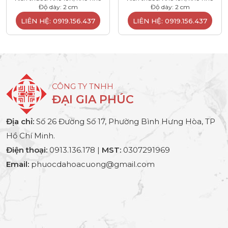
Độ dày: 2 cm
Độ dày: 2 cm
LIÊN HỆ: 0919.156.437
LIÊN HỆ: 0919.156.437
CÔNG TY TNHH
ĐẠI GIA PHÚC
Địa chỉ:
Số 26 Đường Số 17, Phường Bình Hưng Hòa, TP
Hồ Chí Minh.
Điện thoại:
0913.136.178 |
MST:
0307291969
Email:
phuocdahoacuong@gmail.com