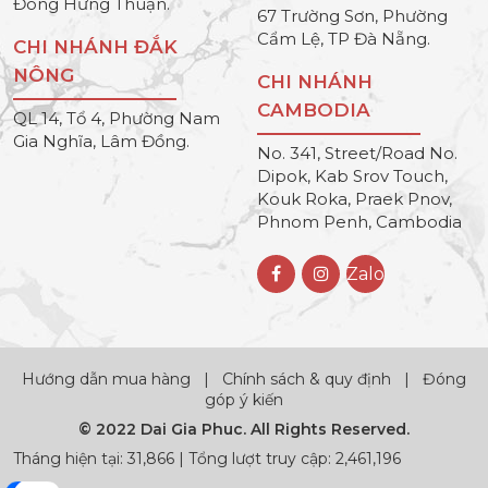
Đông Hưng Thuận.
67 Trường Sơn, Phường
Cẩm Lệ, TP Đà Nẵng.
CHI NHÁNH ĐẮK
NÔNG
CHI NHÁNH
CAMBODIA
QL 14, Tổ 4, Phường Nam
Gia Nghĩa, Lâm Đồng.
No. 341, Street/Road No.
Dipok, Kab Srov Touch,
Kouk Roka, Praek Pnov,
Phnom Penh, Cambodia
Zalo
Hướng dẫn mua hàng
|
Chính sách & quy định
|
Đóng
góp ý kiến
© 2022 Dai Gia Phuc. All Rights Reserved.
Tháng hiện tại: 31,866 | Tổng lượt truy cập: 2,461,196