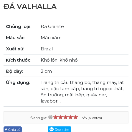
ĐÁ VALHALLA
Chủng loại:
Đá Granite
Màu sắc:
Màu xám
Xuất xứ:
Brazil
Kích thước:
Khổ lớn, khổ nhỏ
Độ dày:
2 cm
Ứng dụng:
Trang trí cầu thang bộ, thang máy, lát
sàn, bậc tam cấp, trang trí ngoại thất,
ốp trường, mặt bếp, quầy bar,
lavabor…
Đánh giá:
5/5 (4 votes)
Chia sẻ