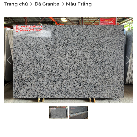
Trang chủ
Đá Granite
Màu Trắng
Previous
Nex