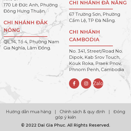
CHI NHÁNH ĐÀ NẴNG
170 Lê Đức Anh, Phường
Đông Hưng Thuận.
67 Trường Sơn, Phường
Cẩm Lệ, TP Đà Nẵng.
CHI NHÁNH ĐẮK
NÔNG
CHI NHÁNH
CAMBODIA
QL 14, Tổ 4, Phường Nam
Gia Nghĩa, Lâm Đồng.
No. 341, Street/Road No.
Dipok, Kab Srov Touch,
Kouk Roka, Praek Pnov,
Phnom Penh, Cambodia
Zalo
Hướng dẫn mua hàng
|
Chính sách & quy định
|
Đóng
góp ý kiến
© 2022 Dai Gia Phuc. All Rights Reserved.