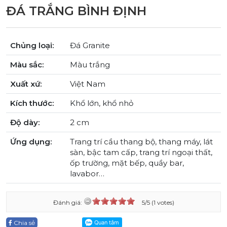
ĐÁ TRẮNG BÌNH ĐỊNH
Chủng loại:
Đá Granite
Màu sắc:
Màu trắng
Xuất xứ:
Việt Nam
Kích thước:
Khổ lớn, khổ nhỏ
Độ dày:
2 cm
Ứng dụng:
Trang trí cầu thang bộ, thang máy, lát
sàn, bậc tam cấp, trang trí ngoại thất,
ốp trường, mặt bếp, quầy bar,
lavabor…
Đánh giá:
5/5 (1 votes)
Chia sẻ