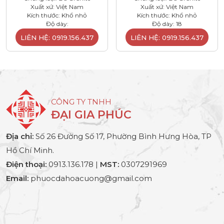
Xuất xứ: Việt Nam
Xuất xứ: Việt Nam
Kích thước: Khổ nhỏ
Kích thước: Khổ nhỏ
Độ dày:
Độ dày: 18
LIÊN HỆ: 0919.156.437
LIÊN HỆ: 0919.156.437
CÔNG TY TNHH
ĐẠI GIA PHÚC
Địa chỉ:
Số 26 Đường Số 17, Phường Bình Hưng Hòa, TP
Hồ Chí Minh.
Điện thoại:
0913.136.178 |
MST:
0307291969
Email:
phuocdahoacuong@gmail.com