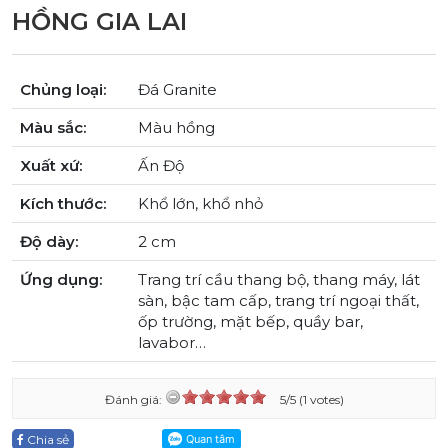
HỒNG GIA LAI
Chủng loại:
Đá Granite
Màu sắc:
Màu hồng
Xuất xứ:
Ấn Độ
Kích thước:
Khổ lớn, khổ nhỏ
Độ dày:
2 cm
Ứng dụng:
Trang trí cầu thang bộ, thang máy, lát
sàn, bậc tam cấp, trang trí ngoại thất,
ốp trường, mặt bếp, quầy bar,
lavabor…
Đánh giá:
5/5 (1 votes)
Chia sẻ