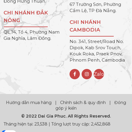
Đông Hưng Thuận.
67 Trường Sơn, Phường
Cẩm Lệ, TP Đà Nẵng.
CHI NHÁNH ĐẮK
NÔNG
CHI NHÁNH
CAMBODIA
QL 14, Tổ 4, Phường Nam
Gia Nghĩa, Lâm Đồng.
No. 341, Street/Road No.
Dipok, Kab Srov Touch,
Kouk Roka, Praek Pnov,
Phnom Penh, Cambodia
Zalo
Hướng dẫn mua hàng
|
Chính sách & quy định
|
Đóng
góp ý kiến
© 2022 Dai Gia Phuc. All Rights Reserved.
Tháng hiện tại: 23,538 | Tổng lượt truy cập: 2,452,868