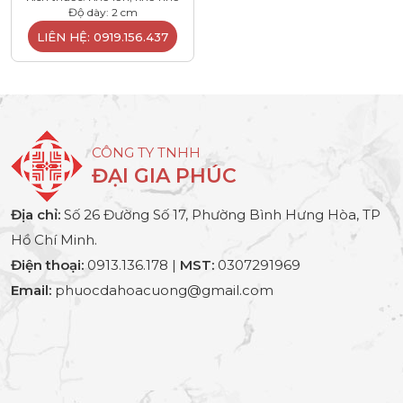
Độ dày: 2 cm
LIÊN HỆ: 0919.156.437
CÔNG TY TNHH
ĐẠI GIA PHÚC
Địa chỉ:
Số 26 Đường Số 17, Phường Bình Hưng Hòa, TP
Hồ Chí Minh.
Điện thoại:
0913.136.178 |
MST:
0307291969
Email:
phuocdahoacuong@gmail.com