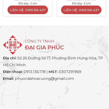
Độ dày: 2 cm
Độ dày: 2 cm
LIÊN HỆ: 0919.156.437
LIÊN HỆ: 0919.156.437
CÔNG TY TNHH
ĐẠI GIA PHÚC
Địa chỉ:
Số 26 Đường Số 17, Phường Bình Hưng Hòa, TP
Hồ Chí Minh.
Điện thoại:
0913.136.178 |
MST:
0307291969
Email:
phuocdahoacuong@gmail.com