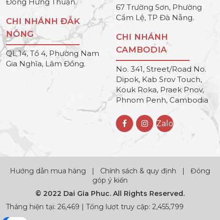
Đông Hưng Thuận.
67 Trường Sơn, Phường
Cẩm Lệ, TP Đà Nẵng.
CHI NHÁNH ĐẮK
NÔNG
CHI NHÁNH
CAMBODIA
QL 14, Tổ 4, Phường Nam
Gia Nghĩa, Lâm Đồng.
No. 341, Street/Road No.
Dipok, Kab Srov Touch,
Kouk Roka, Praek Pnov,
Phnom Penh, Cambodia
Zalo
Hướng dẫn mua hàng
|
Chính sách & quy định
|
Đóng
góp ý kiến
© 2022 Dai Gia Phuc. All Rights Reserved.
Tháng hiện tại: 26,469 | Tổng lượt truy cập: 2,455,799