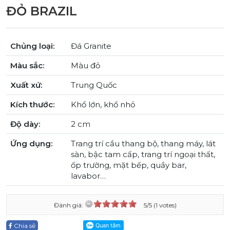
ĐỎ BRAZIL
Chủng loại:
Đá Granite
Màu sắc:
Màu đỏ
Xuất xứ:
Trung Quốc
Kích thước:
Khổ lớn, khổ nhỏ
Độ dày:
2 cm
Ứng dụng:
Trang trí cầu thang bộ, thang máy, lát
sàn, bậc tam cấp, trang trí ngoại thất,
ốp trường, mặt bếp, quầy bar,
lavabor…
Đánh giá:
5/5 (1 votes)
Chia sẻ