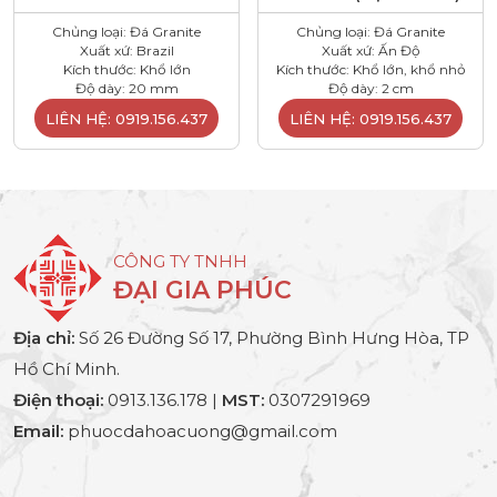
Chủng loại: Đá Granite
Chủng loại: Đá Granite
Xuất xứ: Brazil
Xuất xứ: Ấn Độ
Kích thước: Khổ lớn
Kích thước: Khổ lớn, khổ nhỏ
Độ dày: 20 mm
Độ dày: 2 cm
LIÊN HỆ: 0919.156.437
LIÊN HỆ: 0919.156.437
CÔNG TY TNHH
ĐẠI GIA PHÚC
Địa chỉ:
Số 26 Đường Số 17, Phường Bình Hưng Hòa, TP
Hồ Chí Minh.
Điện thoại:
0913.136.178 |
MST:
0307291969
Email:
phuocdahoacuong@gmail.com