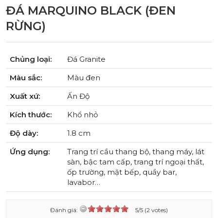
ĐÁ MARQUINO BLACK (ĐEN
RỪNG)
Chủng loại:
Đá Granite
Màu sắc:
Màu đen
Xuất xứ:
Ấn Độ
Kích thước:
Khổ nhỏ
Độ dày:
1.8 cm
Ứng dụng:
Trang trí cầu thang bộ, thang máy, lát
sàn, bậc tam cấp, trang trí ngoại thất,
ốp trường, mặt bếp, quầy bar,
lavabor…
Đánh giá:
5/5 (2 votes)