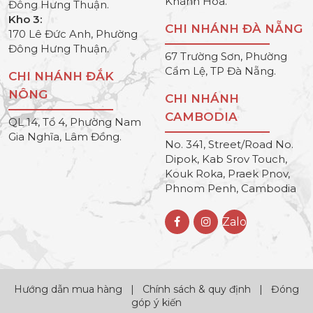
Khánh Hòa.
Đông Hưng Thuận.
Kho 3:
CHI NHÁNH ĐÀ NẴNG
170 Lê Đức Anh, Phường
Đông Hưng Thuận.
67 Trường Sơn, Phường
Cẩm Lệ, TP Đà Nẵng.
CHI NHÁNH ĐẮK
NÔNG
CHI NHÁNH
CAMBODIA
QL 14, Tổ 4, Phường Nam
Gia Nghĩa, Lâm Đồng.
No. 341, Street/Road No.
Dipok, Kab Srov Touch,
Kouk Roka, Praek Pnov,
Phnom Penh, Cambodia
Zalo
Hướng dẫn mua hàng
|
Chính sách & quy định
|
Đóng
góp ý kiến