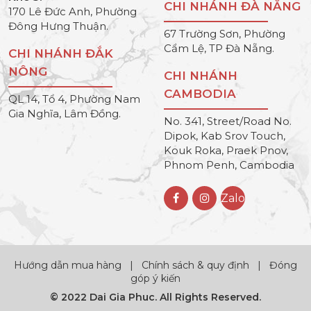
CHI NHÁNH ĐÀ NẴNG
170 Lê Đức Anh, Phường
Đông Hưng Thuận.
67 Trường Sơn, Phường
Cẩm Lệ, TP Đà Nẵng.
CHI NHÁNH ĐẮK
NÔNG
CHI NHÁNH
CAMBODIA
QL 14, Tổ 4, Phường Nam
Gia Nghĩa, Lâm Đồng.
No. 341, Street/Road No.
Dipok, Kab Srov Touch,
Kouk Roka, Praek Pnov,
Phnom Penh, Cambodia
Zalo
Hướng dẫn mua hàng
|
Chính sách & quy định
|
Đóng
góp ý kiến
© 2022 Dai Gia Phuc. All Rights Reserved.