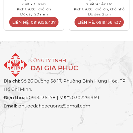
Xuất xứ: Brazil
Xuất xứ: Ấn Độ
Kích thước: Khổ lớn
Kích thước: Khổ lớn, khổ nhỏ
Độ dày: 20 mm
Độ dày: 2 cm
LIÊN HỆ: 0919.156.437
LIÊN HỆ: 0919.156.437
CÔNG TY TNHH
ĐẠI GIA PHÚC
Địa chỉ:
Số 26 Đường Số 17, Phường Bình Hưng Hòa, TP
Hồ Chí Minh.
Điện thoại:
0913.136.178 |
MST:
0307291969
Email:
phuocdahoacuong@gmail.com