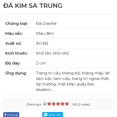
ĐÁ KIM SA TRUNG
Chủng loại:
Đá Granite
Màu sắc:
Màu đen
Xuất xứ:
Ấn Độ
Kích thước:
Khổ lớn, khổ nhỏ
Độ dày:
2 cm
Ứng dụng:
Trang trí cầu thang bộ, thang máy, lát
sàn, bậc tam cấp, trang trí ngoại thất,
ốp trường, mặt bếp, quầy bar,
lavabor…
Đánh giá:
5/5 (2 votes)
Chia sẻ