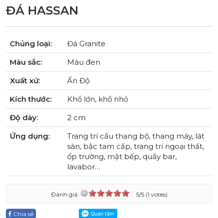
ĐÁ HASSAN
Chủng loại:
Đá Granite
Màu sắc:
Màu đen
Xuất xứ:
Ấn Độ
Kích thước:
Khổ lớn, khổ nhỏ
Độ dày:
2 cm
Ứng dụng:
Trang trí cầu thang bộ, thang máy, lát
sàn, bậc tam cấp, trang trí ngoại thất,
ốp trường, mặt bếp, quầy bar,
lavabor…
Đánh giá:
5/5 (1 votes)
Chia sẻ