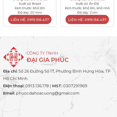
Xuất xứ: Brazil
Xuất xứ: Ấn Độ
Kích thước: Khổ lớn
Kích thước: Khổ lớn, khổ nhỏ
Độ dày: 20 mm
Độ dày: 2 cm
LIÊN HỆ: 0919.156.437
LIÊN HỆ: 0919.156.437
CÔNG TY TNHH
ĐẠI GIA PHÚC
Địa chỉ:
Số 26 Đường Số 17, Phường Bình Hưng Hòa, TP
Hồ Chí Minh.
Điện thoại:
0913.136.178 |
MST:
0307291969
Email:
phuocdahoacuong@gmail.com