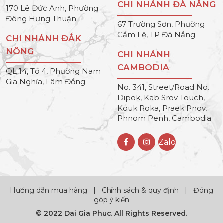
CHI NHÁNH ĐÀ NẴNG
170 Lê Đức Anh, Phường
Đông Hưng Thuận.
67 Trường Sơn, Phường
Cẩm Lệ, TP Đà Nẵng.
CHI NHÁNH ĐẮK
NÔNG
CHI NHÁNH
CAMBODIA
QL 14, Tổ 4, Phường Nam
Gia Nghĩa, Lâm Đồng.
No. 341, Street/Road No.
Dipok, Kab Srov Touch,
Kouk Roka, Praek Pnov,
Phnom Penh, Cambodia
Zalo
Hướng dẫn mua hàng
|
Chính sách & quy định
|
Đóng
góp ý kiến
© 2022 Dai Gia Phuc. All Rights Reserved.