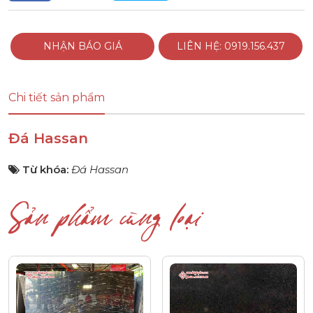
NHẬN BÁO GIÁ
LIÊN HỆ: 0919.156.437
Chi tiết sản phẩm
Đá Hassan
Từ khóa:
Đá Hassan
Sản phẩm cùng loại