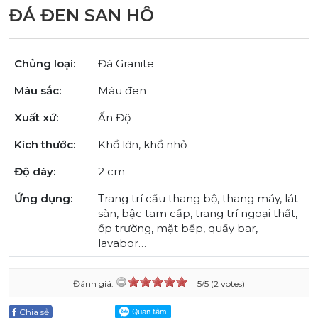
ĐÁ ĐEN SAN HÔ
Chủng loại:
Đá Granite
Màu sắc:
Màu đen
Xuất xứ:
Ấn Độ
Kích thước:
Khổ lớn, khổ nhỏ
Độ dày:
2 cm
Ứng dụng:
Trang trí cầu thang bộ, thang máy, lát
sàn, bậc tam cấp, trang trí ngoại thất,
ốp trường, mặt bếp, quầy bar,
lavabor…
Đánh giá:
5/5 (2 votes)
Chia sẻ