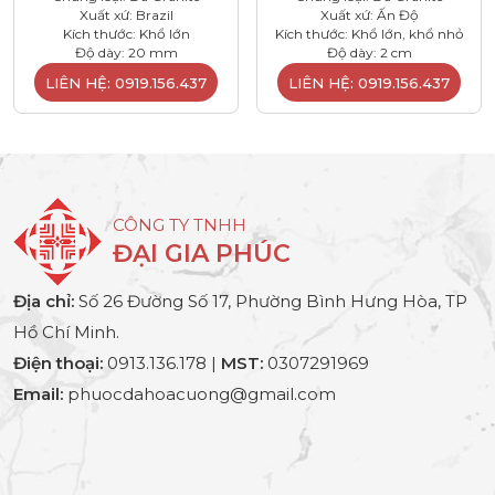
Xuất xứ: Brazil
Xuất xứ: Ấn Độ
Kích thước: Khổ lớn
Kích thước: Khổ lớn, khổ nhỏ
Độ dày: 20 mm
Độ dày: 2 cm
LIÊN HỆ: 0919.156.437
LIÊN HỆ: 0919.156.437
CÔNG TY TNHH
ĐẠI GIA PHÚC
Địa chỉ:
Số 26 Đường Số 17, Phường Bình Hưng Hòa, TP
Hồ Chí Minh.
Điện thoại:
0913.136.178 |
MST:
0307291969
Email:
phuocdahoacuong@gmail.com