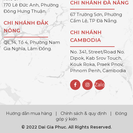
CHI NHÁNH ĐÀ NẴNG
170 Lê Đức Anh, Phường
Đông Hưng Thuận.
67 Trường Sơn, Phường
Cẩm Lệ, TP Đà Nẵng.
CHI NHÁNH ĐẮK
NÔNG
CHI NHÁNH
CAMBODIA
QL 14, Tổ 4, Phường Nam
Gia Nghĩa, Lâm Đồng.
No. 341, Street/Road No.
Dipok, Kab Srov Touch,
Kouk Roka, Praek Pnov,
Phnom Penh, Cambodia
Zalo
Hướng dẫn mua hàng
|
Chính sách & quy định
|
Đóng
góp ý kiến
© 2022 Dai Gia Phuc. All Rights Reserved.