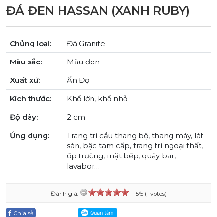
ĐÁ ĐEN HASSAN (XANH RUBY)
Chủng loại:
Đá Granite
Màu sắc:
Màu đen
Xuất xứ:
Ấn Độ
Kích thước:
Khổ lớn, khổ nhỏ
Độ dày:
2 cm
Ứng dụng:
Trang trí cầu thang bộ, thang máy, lát
sàn, bậc tam cấp, trang trí ngoại thất,
ốp trường, mặt bếp, quầy bar,
lavabor…
Đánh giá:
5/5 (1 votes)
Chia sẻ