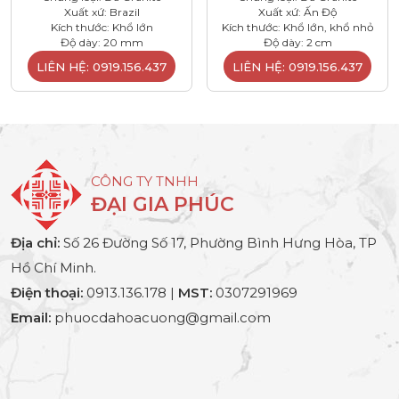
Xuất xứ: Brazil
Xuất xứ: Ấn Độ
Kích thước: Khổ lớn
Kích thước: Khổ lớn, khổ nhỏ
Độ dày: 20 mm
Độ dày: 2 cm
LIÊN HỆ: 0919.156.437
LIÊN HỆ: 0919.156.437
CÔNG TY TNHH
ĐẠI GIA PHÚC
Địa chỉ:
Số 26 Đường Số 17, Phường Bình Hưng Hòa, TP
Hồ Chí Minh.
Điện thoại:
0913.136.178 |
MST:
0307291969
Email:
phuocdahoacuong@gmail.com