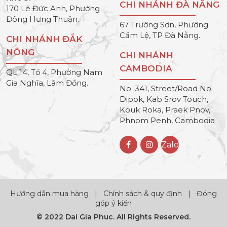
CHI NHÁNH ĐÀ NẴNG
170 Lê Đức Anh, Phường
Đông Hưng Thuận.
67 Trường Sơn, Phường
Cẩm Lệ, TP Đà Nẵng.
CHI NHÁNH ĐẮK
NÔNG
CHI NHÁNH
CAMBODIA
QL 14, Tổ 4, Phường Nam
Gia Nghĩa, Lâm Đồng.
No. 341, Street/Road No.
Dipok, Kab Srov Touch,
Kouk Roka, Praek Pnov,
Phnom Penh, Cambodia
Zalo
Hướng dẫn mua hàng
|
Chính sách & quy định
|
Đóng
góp ý kiến
© 2022 Dai Gia Phuc. All Rights Reserved.