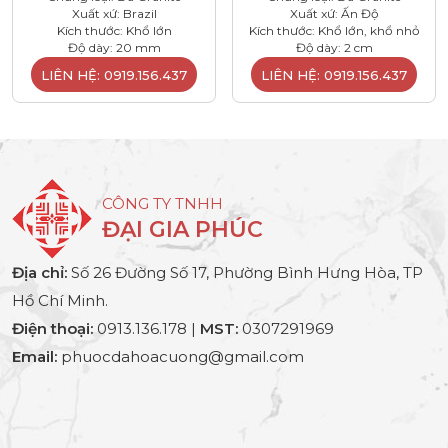
Xuất xứ: Brazil
Xuất xứ: Ấn Độ
Kích thước: Khổ lớn
Kích thước: Khổ lớn, khổ nhỏ
Độ dày: 20 mm
Độ dày: 2 cm
LIÊN HỆ: 0919.156.437
LIÊN HỆ: 0919.156.437
CÔNG TY TNHH
ĐẠI GIA PHÚC
Địa chỉ:
Số 26 Đường Số 17, Phường Bình Hưng Hòa, TP
Hồ Chí Minh.
Điện thoại:
0913.136.178 |
MST:
0307291969
Email:
phuocdahoacuong@gmail.com