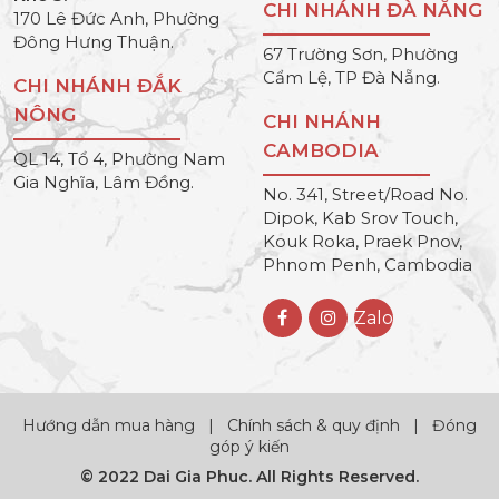
CHI NHÁNH ĐÀ NẴNG
170 Lê Đức Anh, Phường
Đông Hưng Thuận.
67 Trường Sơn, Phường
Cẩm Lệ, TP Đà Nẵng.
CHI NHÁNH ĐẮK
NÔNG
CHI NHÁNH
CAMBODIA
QL 14, Tổ 4, Phường Nam
Gia Nghĩa, Lâm Đồng.
No. 341, Street/Road No.
Dipok, Kab Srov Touch,
Kouk Roka, Praek Pnov,
Phnom Penh, Cambodia
Zalo
Hướng dẫn mua hàng
|
Chính sách & quy định
|
Đóng
góp ý kiến
© 2022 Dai Gia Phuc. All Rights Reserved.