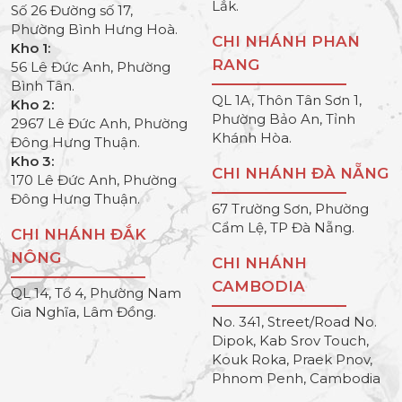
Lắk.
Số 26 Đường số 17,
Phường Bình Hưng Hoà.
CHI NHÁNH PHAN
Kho 1:
RANG
56 Lê Đức Anh, Phường
Bình Tân.
QL 1A, Thôn Tân Sơn 1,
Kho 2:
Phường Bảo An, Tỉnh
2967 Lê Đức Anh, Phường
Khánh Hòa.
Đông Hưng Thuận.
Kho 3:
CHI NHÁNH ĐÀ NẴNG
170 Lê Đức Anh, Phường
Đông Hưng Thuận.
67 Trường Sơn, Phường
Cẩm Lệ, TP Đà Nẵng.
CHI NHÁNH ĐẮK
NÔNG
CHI NHÁNH
CAMBODIA
QL 14, Tổ 4, Phường Nam
Gia Nghĩa, Lâm Đồng.
No. 341, Street/Road No.
Dipok, Kab Srov Touch,
Kouk Roka, Praek Pnov,
Phnom Penh, Cambodia