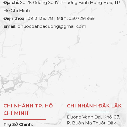
Địa chỉ:
Số 26 Đường Số 17, Phường Bình Hưng Hòa, TP
Hồ Chí Minh.
Điện thoại:
0913.136.178 |
MST:
0307291969
Email:
phuocdahoacuong@gmail.com
CHI NHÁNH TP. HỒ
CHI NHÁNH ĐĂK LĂK
CHÍ MINH
Đường Vành Đai, Khối 07,
P. Buôn Ma Thuột, Đắk
Trụ Sở Chính: