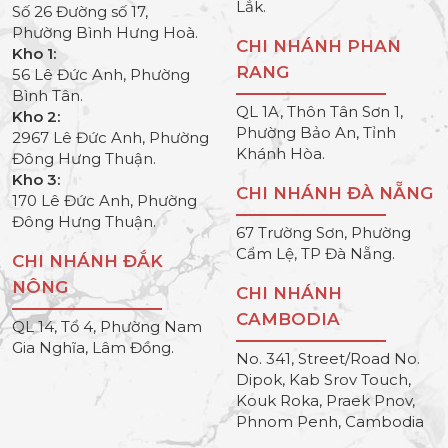
Lắk.
Số 26 Đường số 17,
Phường Bình Hưng Hoà.
CHI NHÁNH PHAN
Kho 1:
RANG
56 Lê Đức Anh, Phường
Bình Tân.
QL 1A, Thôn Tân Sơn 1,
Kho 2:
Phường Bảo An, Tỉnh
2967 Lê Đức Anh, Phường
Khánh Hòa.
Đông Hưng Thuận.
Kho 3:
CHI NHÁNH ĐÀ NẴNG
170 Lê Đức Anh, Phường
Đông Hưng Thuận.
67 Trường Sơn, Phường
Cẩm Lệ, TP Đà Nẵng.
CHI NHÁNH ĐẮK
NÔNG
CHI NHÁNH
CAMBODIA
QL 14, Tổ 4, Phường Nam
Gia Nghĩa, Lâm Đồng.
No. 341, Street/Road No.
Dipok, Kab Srov Touch,
Kouk Roka, Praek Pnov,
Phnom Penh, Cambodia