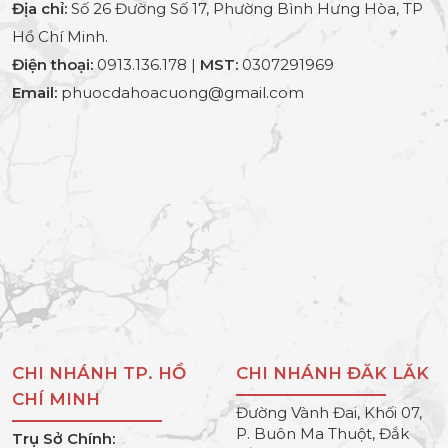
Địa chỉ:
Số 26 Đường Số 17, Phường Bình Hưng Hòa, TP
Hồ Chí Minh.
Điện thoại:
0913.136.178 |
MST:
0307291969
Email:
phuocdahoacuong@gmail.com
CHI NHÁNH TP. HỒ
CHI NHÁNH ĐĂK LĂK
CHÍ MINH
Đường Vành Đai, Khối 07,
P. Buôn Ma Thuột, Đắk
Trụ Sở Chính: