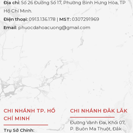
Địa chỉ:
Số 26 Đường Số 17, Phường Bình Hưng Hòa, TP
Hồ Chí Minh.
Điện thoại:
0913.136.178 |
MST:
0307291969
Email:
phuocdahoacuong@gmail.com
CHI NHÁNH TP. HỒ
CHI NHÁNH ĐĂK LĂK
CHÍ MINH
Đường Vành Đai, Khối 07,
P. Buôn Ma Thuột, Đắk
Trụ Sở Chính: