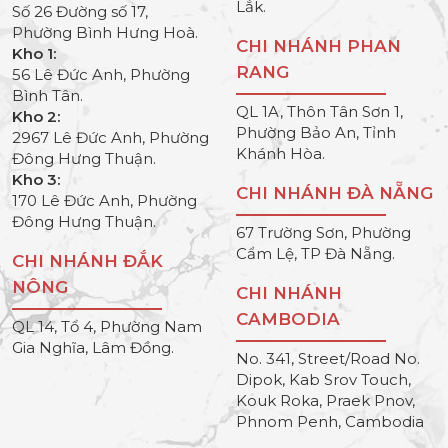
Lắk.
Số 26 Đường số 17,
Phường Bình Hưng Hoà.
CHI NHÁNH PHAN
Kho 1:
RANG
56 Lê Đức Anh, Phường
Bình Tân.
QL 1A, Thôn Tân Sơn 1,
Kho 2:
Phường Bảo An, Tỉnh
2967 Lê Đức Anh, Phường
Khánh Hòa.
Đông Hưng Thuận.
Kho 3:
CHI NHÁNH ĐÀ NẴNG
170 Lê Đức Anh, Phường
Đông Hưng Thuận.
67 Trường Sơn, Phường
Cẩm Lệ, TP Đà Nẵng.
CHI NHÁNH ĐẮK
NÔNG
CHI NHÁNH
CAMBODIA
QL 14, Tổ 4, Phường Nam
Gia Nghĩa, Lâm Đồng.
No. 341, Street/Road No.
Dipok, Kab Srov Touch,
Kouk Roka, Praek Pnov,
Phnom Penh, Cambodia