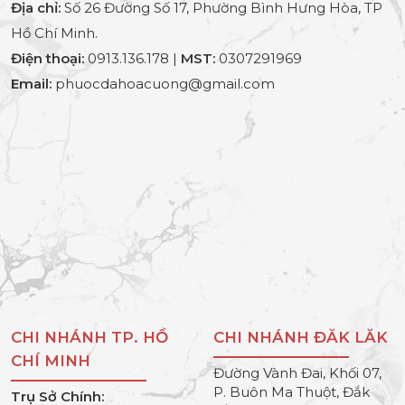
Địa chỉ:
Số 26 Đường Số 17, Phường Bình Hưng Hòa, TP
Hồ Chí Minh.
Điện thoại:
0913.136.178 |
MST:
0307291969
Email:
phuocdahoacuong@gmail.com
CHI NHÁNH TP. HỒ
CHI NHÁNH ĐĂK LĂK
CHÍ MINH
Đường Vành Đai, Khối 07,
P. Buôn Ma Thuột, Đắk
Trụ Sở Chính: