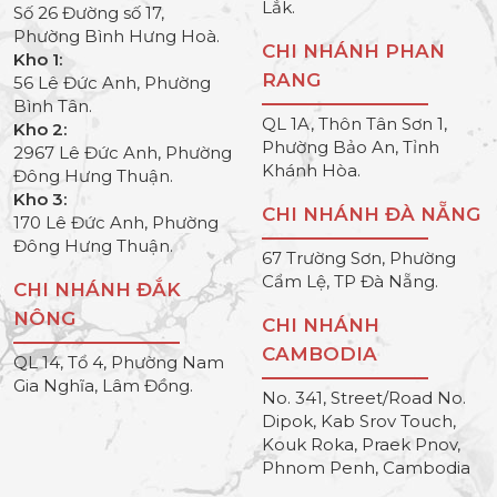
Lắk.
Số 26 Đường số 17,
Phường Bình Hưng Hoà.
CHI NHÁNH PHAN
Kho 1:
RANG
56 Lê Đức Anh, Phường
Bình Tân.
QL 1A, Thôn Tân Sơn 1,
Kho 2:
Phường Bảo An, Tỉnh
2967 Lê Đức Anh, Phường
Khánh Hòa.
Đông Hưng Thuận.
Kho 3:
CHI NHÁNH ĐÀ NẴNG
170 Lê Đức Anh, Phường
Đông Hưng Thuận.
67 Trường Sơn, Phường
Cẩm Lệ, TP Đà Nẵng.
CHI NHÁNH ĐẮK
NÔNG
CHI NHÁNH
CAMBODIA
QL 14, Tổ 4, Phường Nam
Gia Nghĩa, Lâm Đồng.
No. 341, Street/Road No.
Dipok, Kab Srov Touch,
Kouk Roka, Praek Pnov,
Phnom Penh, Cambodia