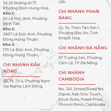
Lắk.
Số 26 Đường số 17,
Phường Bình Hưng Hoà.
CHI NHÁNH PHAN
Kho 1:
RANG
56 Lê Đức Anh, Phường
Bình Tân.
QL 1A, Thôn Tân Sơn 1,
Kho 2:
Phường Bảo An, Tỉnh
2967 Lê Đức Anh, Phường
Khánh Hòa.
Đông Hưng Thuận.
Kho 3:
CHI NHÁNH ĐÀ NẴNG
170 Lê Đức Anh, Phường
Đông Hưng Thuận.
67 Trường Sơn, Phường
Cẩm Lệ, TP Đà Nẵng.
CHI NHÁNH ĐẮK
NÔNG
CHI NHÁNH
CAMBODIA
QL 14, Tổ 4, Phường Nam
Gia Nghĩa, Lâm Đồng.
No. 341, Street/Road No.
Dipok, Kab Srov Touch,
Kouk Roka, Praek Pnov,
Phnom Penh, Cambodia