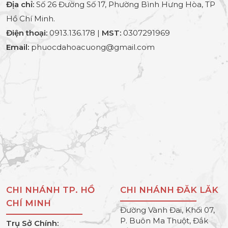
Địa chỉ:
Số 26 Đường Số 17, Phường Bình Hưng Hòa, TP
Hồ Chí Minh.
Điện thoại:
0913.136.178 |
MST:
0307291969
Email:
phuocdahoacuong@gmail.com
CHI NHÁNH TP. HỒ
CHI NHÁNH ĐĂK LĂK
CHÍ MINH
Đường Vành Đai, Khối 07,
P. Buôn Ma Thuột, Đắk
Trụ Sở Chính: