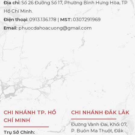
Địa chỉ:
Số 26 Đường Số 17, Phường Bình Hưng Hòa, TP
Hồ Chí Minh.
Điện thoại:
0913.136.178 |
MST:
0307291969
Email:
phuocdahoacuong@gmail.com
CHI NHÁNH TP. HỒ
CHI NHÁNH ĐĂK LĂK
CHÍ MINH
Đường Vành Đai, Khối 07,
P. Buôn Ma Thuột, Đắk
Trụ Sở Chính: