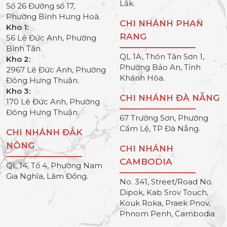
Lắk.
Số 26 Đường số 17,
Phường Bình Hưng Hoà.
CHI NHÁNH PHAN
Kho 1:
RANG
56 Lê Đức Anh, Phường
Bình Tân.
QL 1A, Thôn Tân Sơn 1,
Kho 2:
Phường Bảo An, Tỉnh
2967 Lê Đức Anh, Phường
Khánh Hòa.
Đông Hưng Thuận.
Kho 3:
CHI NHÁNH ĐÀ NẴNG
170 Lê Đức Anh, Phường
Đông Hưng Thuận.
67 Trường Sơn, Phường
Cẩm Lệ, TP Đà Nẵng.
CHI NHÁNH ĐẮK
NÔNG
CHI NHÁNH
CAMBODIA
QL 14, Tổ 4, Phường Nam
Gia Nghĩa, Lâm Đồng.
No. 341, Street/Road No.
Dipok, Kab Srov Touch,
Kouk Roka, Praek Pnov,
Phnom Penh, Cambodia