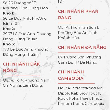
Lắk.
Số 26 Đường số 17,
Phường Bình Hưng Hoà.
CHI NHÁNH PHAN
Kho 1:
RANG
56 Lê Đức Anh, Phường
Bình Tân.
QL 1A, Thôn Tân Sơn 1,
Kho 2:
Phường Bảo An, Tỉnh
2967 Lê Đức Anh, Phường
Khánh Hòa.
Đông Hưng Thuận.
Kho 3:
CHI NHÁNH ĐÀ NẴNG
170 Lê Đức Anh, Phường
Đông Hưng Thuận.
67 Trường Sơn, Phường
Cẩm Lệ, TP Đà Nẵng.
CHI NHÁNH ĐẮK
NÔNG
CHI NHÁNH
CAMBODIA
QL 14, Tổ 4, Phường Nam
Gia Nghĩa, Lâm Đồng.
No. 341, Street/Road No.
Dipok, Kab Srov Touch,
Kouk Roka, Praek Pnov,
Phnom Penh, Cambodia